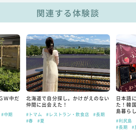
関連する体験談
ＧＷ中だ
北海道で自分探し。かけがえのない
日本語
仲間に出会えた！
た！韓
島暮ら
#中期
#トマム
#レストラン・飲食店
#長期
#春
#夏
#利尻島
#長期
#