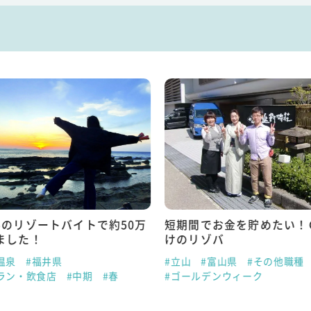
半のリゾートバイトで約50万
短期間でお金を貯めたい！
ました！
けのリゾバ
温泉
#福井県
#立山
#富山県
#その他職種
ラン・飲食店
#中期
#春
#ゴールデンウィーク