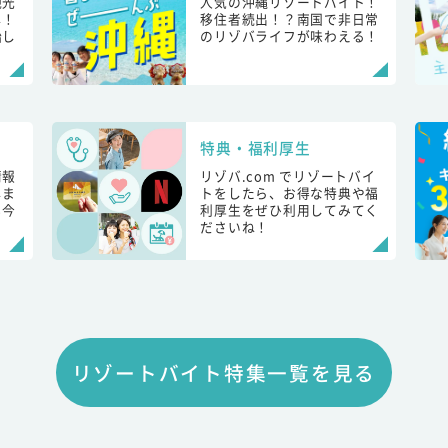
観光
人気の沖縄リゾートバイト！
し！
移住者続出！？南国で非日常
始し
のリゾバライフが味わえる！
特典・福利厚生
情報
リゾバ.com でリゾートバイ
しま
トをしたら、お得な特典や福
も今
利厚生をぜひ利用してみてく
ださいね！
リゾートバイト特集一覧を見る