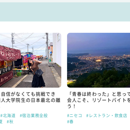
に自信がなくても挑戦でき
「青春は終わった」と思っ
国人大学院生の日本最北の離
会人こそ、リゾートバイト
し
う！
#北海道
#宿泊業務全般
#ニセコ
#レストラン・飲食店
夏
#秋
#春