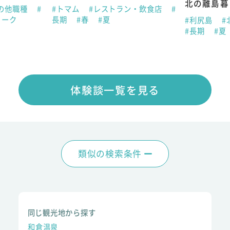
北の離島暮
の他職種
#
#トマム
#レストラン・飲食店
#
ィーク
長期
#春
#夏
#利尻島
#
#長期
#夏
体験談一覧を見る
類似の検索条件
同じ観光地から探す
和倉温泉