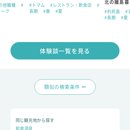
北の離島暮
の他職種
#
#トマム
#レストラン・飲食店
#
ィーク
長期
#春
#夏
#利尻島
#
#長期
#夏
体験談一覧を見る
類似の検索条件
同じ観光地から探す
和倉温泉