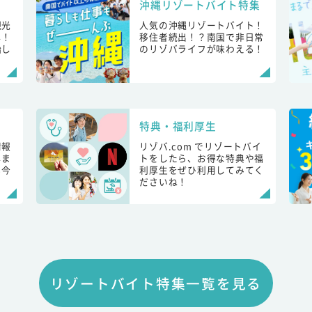
沖縄リゾートバイト特集
観光
人気の沖縄リゾートバイト！
し！
移住者続出！？南国で非日常
始し
のリゾバライフが味わえる！
特典・福利厚生
情報
リゾバ.com でリゾートバイ
しま
トをしたら、お得な特典や福
も今
利厚生をぜひ利用してみてく
ださいね！
リゾートバイト特集一覧を見る