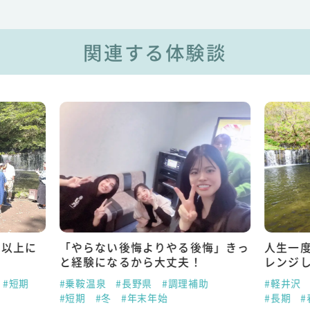
関連する体験談
れ以上に
「やらない後悔よりやる後悔」きっ
人生一
と経験になるから大丈夫！
レンジ
#短期
#乗鞍温泉
#長野県
#調理補助
#軽井沢
#短期
#冬
#年末年始
#長期
#