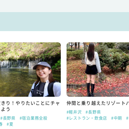
度きり！やりたいことにチャ
仲間と乗り越えたリゾート
しよう
#軽井沢
#長野県
#長野県
#宿泊業務全般
#レストラン・飲食店
#中期
春
#夏