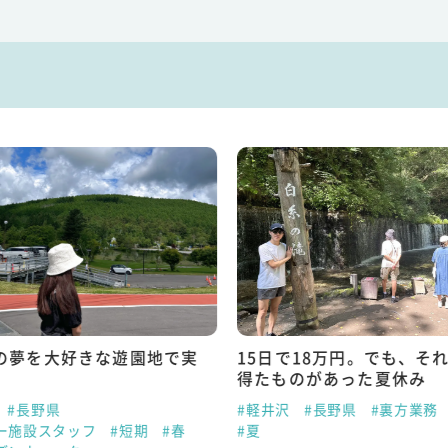
の夢を大好きな遊園地で実
15日で18万円。でも、そ
得たものがあった夏休み
#長野県
#軽井沢
#長野県
#裏方業務
ー施設スタッフ
#短期
#春
#夏