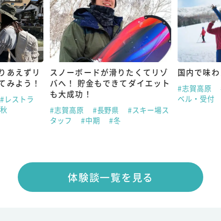
りあえずリ
スノーボードが滑りたくてリゾ
国内で味わ
てみよう！
バへ！ 貯金もできてダイエット
#志賀高原
も大成功！
ベル・受付
#レストラ
#秋
#志賀高原
#長野県
#スキー場ス
タッフ
#中期
#冬
体験談一覧を見る