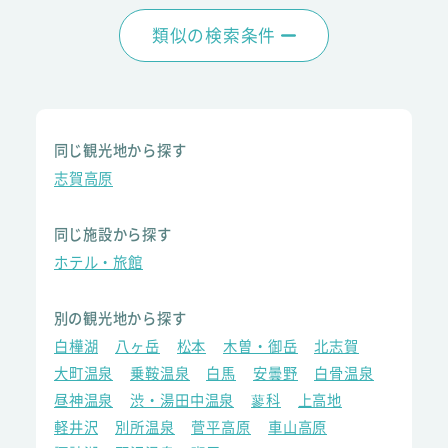
類似の検索条件
同じ観光地から探す
志賀高原
同じ施設から探す
ホテル・旅館
別の観光地から探す
白樺湖
八ヶ岳
松本
木曽・御岳
北志賀
大町温泉
乗鞍温泉
白馬
安曇野
白骨温泉
昼神温泉
渋・湯田中温泉
蓼科
上高地
軽井沢
別所温泉
菅平高原
車山高原