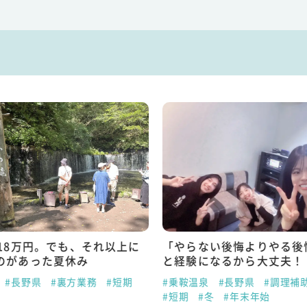
で18万円。でも、それ以上に
「やらない後悔よりやる後
のがあった夏休み
と経験になるから大丈夫！
#長野県
#裏方業務
#短期
#乗鞍温泉
#長野県
#調理補
#短期
#冬
#年末年始