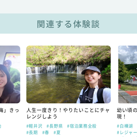
関連する体験談
悔」きっ
人生一度きり！やりたいことにチャ
幼い頃
レンジしよう
現！
助
#軽井沢
#長野県
#宿泊業務全般
#白樺湖
#長期
#春
#夏
#レジャ