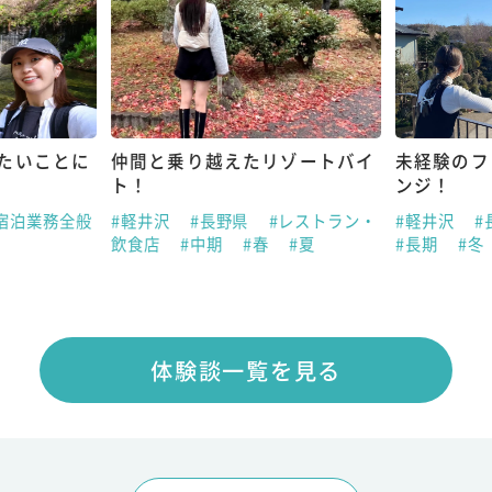
たいことに
仲間と乗り越えたリゾートバイ
未経験のフ
ト！
ンジ！
宿泊業務全般
#軽井沢
#長野県
#レストラン・
#軽井沢
#
飲食店
#中期
#春
#夏
#長期
#冬
体験談一覧を見る