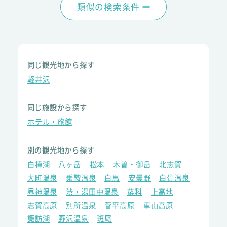
類似の検索条件
同じ観光地から探す
軽井沢
同じ施設から探す
ホテル・旅館
別の観光地から探す
白樺湖
八ヶ岳
松本
木曽・御岳
北志賀
大町温泉
乗鞍温泉
白馬
安曇野
白骨温泉
昼神温泉
渋・湯田中温泉
蓼科
上高地
志賀高原
別所温泉
菅平高原
車山高原
諏訪湖
野沢温泉
斑尾