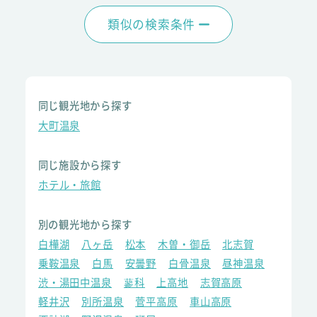
類似の検索条件
同じ観光地から探す
大町温泉
同じ施設から探す
ホテル・旅館
別の観光地から探す
白樺湖
八ヶ岳
松本
木曽・御岳
北志賀
乗鞍温泉
白馬
安曇野
白骨温泉
昼神温泉
渋・湯田中温泉
蓼科
上高地
志賀高原
軽井沢
別所温泉
菅平高原
車山高原