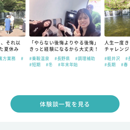
も、それ以
「やらない後悔よりやる後悔」
人生一度き
た夏休み
きっと経験になるから大丈夫！
チャレンジ
#裏方業務
#
#乗鞍温泉
#長野県
#調理補助
#軽井沢
#
#短期
#冬
#年末年始
#長期
#春
体験談一覧を見る