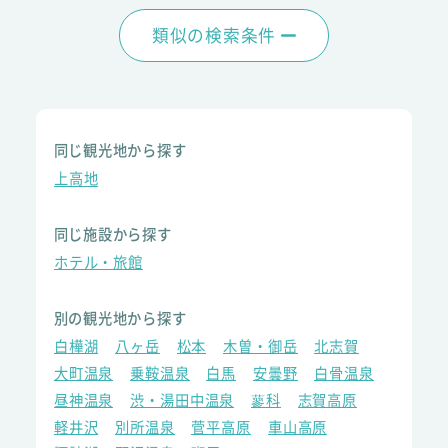
類似の検索条件
同じ観光地から探す
上高地
同じ施設から探す
ホテル・旅館
別の観光地から探す
白樺湖
八ヶ岳
松本
木曽・御岳
北志賀
大町温泉
乗鞍温泉
白馬
安曇野
白骨温泉
昼神温泉
渋・湯田中温泉
蓼科
志賀高原
軽井沢
別所温泉
菅平高原
車山高原