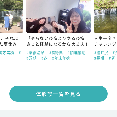
も、それ以
「やらない後悔よりやる後悔」
人生一度き
た夏休み
きっと経験になるから大丈夫！
チャレンジ
#裏方業務
#
#乗鞍温泉
#長野県
#調理補助
#軽井沢
#
#短期
#冬
#年末年始
#長期
#春
体験談一覧を見る