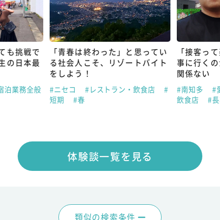
ても挑戦で
「青春は終わった」と思ってい
「接客って
生の日本最
る社会人こそ、リゾートバイト
事に行くの
をしよう！
関係ない
宿泊業務全般
#ニセコ
#レストラン・飲食店
#
#南知多
#
短期
#春
飲食店
#
体験談一覧を見る
類似の検索条件