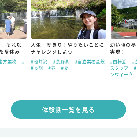
も、それ以
人生一度きり！やりたいことに
幼い頃の夢
た夏休み
チャレンジしよう
実現！
#裏方業務
#
#軽井沢
#長野県
#宿泊業務全般
#白樺湖
#
#長期
#春
#夏
スタッフ
ンウィーク
体験談一覧を見る