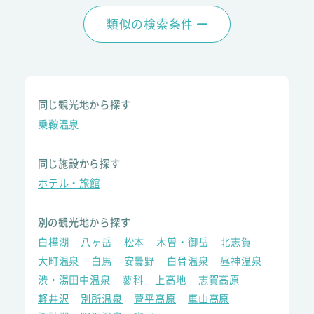
類似の検索条件
同じ観光地から探す
乗鞍温泉
同じ施設から探す
ホテル・旅館
別の観光地から探す
白樺湖
八ヶ岳
松本
木曽・御岳
北志賀
大町温泉
白馬
安曇野
白骨温泉
昼神温泉
渋・湯田中温泉
蓼科
上高地
志賀高原
軽井沢
別所温泉
菅平高原
車山高原