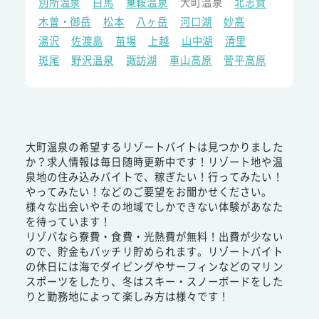
別所温泉
白馬
乗鞍温泉
大町温泉
北志賀
木曽・御岳
松本
八ヶ岳
河口湖
妙高
湯沢
佐渡島
苗場
上越
山中湖
清里
斑尾
野沢温泉
諏訪湖
車山高原
菅平高原
大町温泉の希望するリゾートバイトは見つかりました
か？求人情報は毎日随時更新中です！リゾート地や温
泉地の住み込みバイトで、稼ぎたい！行ってみたい！
やってみたい！などのご要望をお聞かせください。
様々な出会いやその地域でしかできない体験があなた
を待っています！
リゾバなら寮費・食費・光熱費が無料！出費が少ない
ので、貯金もバッチリ貯められます。リゾートバイト
の休日には海でダイビングやサーフィンなどのマリン
スポーツをしたり、冬はスキー・スノーボードをした
りと勤務地によって楽しみ方は様々です！