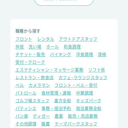
職種から探す
フロント
レンタル
アウトドアスタッフ
仲居
洗い場
ホール
和食調理
チケット・販売
バイキング
洋食調理
清掃
受付・クローク
エステティシャン・マッサージ業務
リフト係
レストラン・飲食店
カフェ･ラウンジスタッフ
ベル
カメラマン
フロント・ベル・受付
パトロール
食材管理・運搬
中華調理
ゴルフ場スタッフ
裏方全般
キッズパーク
パティシエ
事務・宿泊予約
宿泊業務全般
パン屋
ディガー
農業
販売・売店業務
その他調理
酪農
テーマパークスタッフ