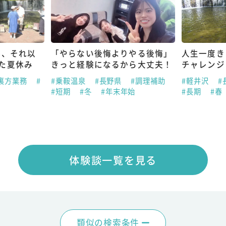
も、それ以
「やらない後悔よりやる後悔」
人生一度き
た夏休み
きっと経験になるから大丈夫！
チャレンジ
#裏方業務
#
#乗鞍温泉
#長野県
#調理補助
#軽井沢
#
#短期
#冬
#年末年始
#長期
#春
体験談一覧を見る
類似の検索条件