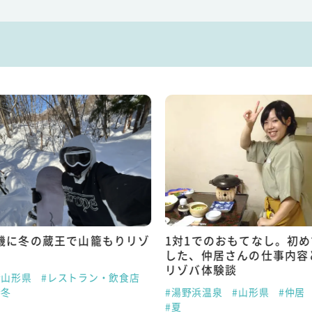
機に冬の蔵王で山籠もりリゾ
1対1でのおもてなし。初
した、仲居さんの仕事内容
リゾバ体験談
#山形県
#レストラン・飲食店
#冬
#湯野浜温泉
#山形県
#仲居
#夏