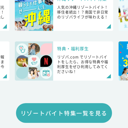
観光
人気の沖縄リゾートバイト！
し！
移住者続出！？南国で非日常
始し
のリゾバライフが味わえる！
特典・福利厚生
情報
リゾバ.com でリゾートバイ
しま
トをしたら、お得な特典や福
も今
利厚生をぜひ利用してみてく
ださいね！
リゾートバイト特集一覧を見る