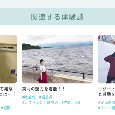
関連する体験談
めて経験
東北の魅力を堪能！！
リゾー
とは…？
と感動
#猪苗代
#福島県
#レストラン・飲食店
#中期
#夏
#安比高
#短期
#スキー