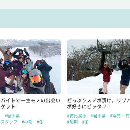
トバイトで一生モノの出会い
どっぷりスノボ漬け。リゾ
をゲット！
ボ好きにピッタリ！
原
#岩手県
#安比高原
#岩手県
#販売・
場スタッフ
#中期
#冬
#短期
#冬