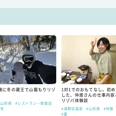
機に冬の蔵王で山籠もりリゾ
1対1でのおもてなし。初
した、仲居さんの仕事内容
リゾバ体験談
#山形県
#レストラン・飲食店
#冬
#湯野浜温泉
#山形県
#仲居
#夏