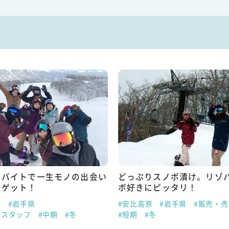
トバイトで一生モノの出会い
どっぷりスノボ漬け。リゾ
をゲット！
ボ好きにピッタリ！
原
#岩手県
#安比高原
#岩手県
#販売・
場スタッフ
#中期
#冬
#短期
#冬