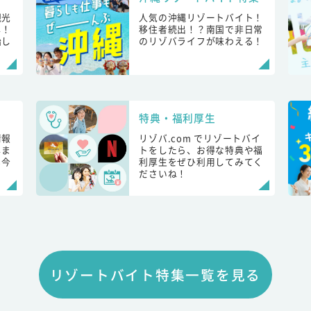
観光
人気の沖縄リゾートバイト！
し！
移住者続出！？南国で非日常
始し
のリゾバライフが味わえる！
特典・福利厚生
情報
リゾバ.com でリゾートバイ
しま
トをしたら、お得な特典や福
も今
利厚生をぜひ利用してみてく
ださいね！
リゾートバイト特集一覧を見る