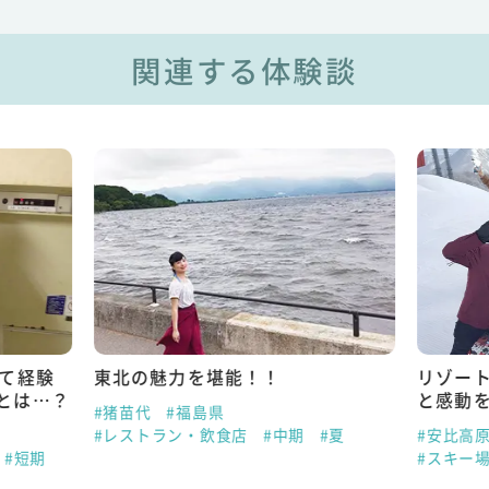
関連する体験談
めて経験
東北の魅力を堪能！！
リゾー
とは…？
と感動
#猪苗代
#福島県
#レストラン・飲食店
#中期
#夏
#安比高
#短期
#スキー