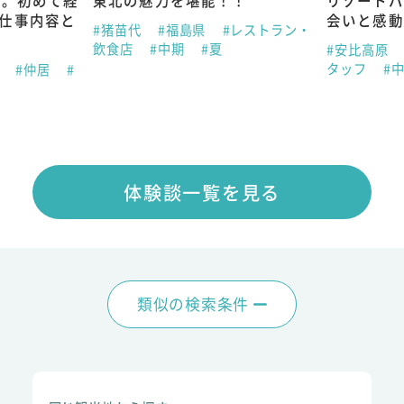
し。初めて経
東北の魅力を堪能！！
リゾートバ
仕事内容と
会いと感動
#猪苗代
#福島県
#レストラン・
談
飲食店
#中期
#夏
#安比高原
タッフ
#
県
#仲居
#
体験談一覧を見る
類似の検索条件