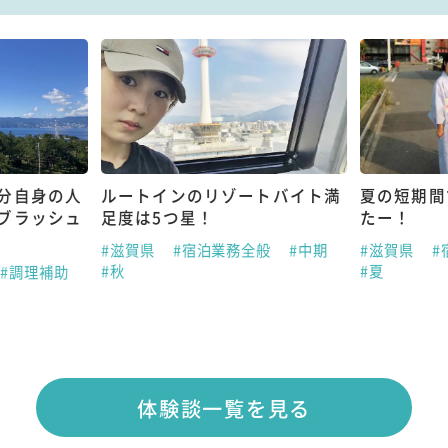
分自身の人
ルートインのリゾートバイト満
夏の短期間
ブラッシュ
足度は5つ星！
たー！
#滋賀県
#宿泊業務全般
#中期
#滋賀県
#
#秋
#夏
#調理補助
体験談一覧を見る