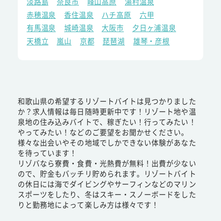
淡路島
奈良市
峰山高原
湯村温泉
赤穂温泉
香住温泉
ハチ高原
六甲
有馬温泉
城崎温泉
大阪市
夕日ヶ浦温泉
天橋立
嵐山
京都
琵琶湖
雄琴・彦根
和歌山県の希望するリゾートバイトは見つかりました
か？求人情報は毎日随時更新中です！リゾート地や温
泉地の住み込みバイトで、稼ぎたい！行ってみたい！
やってみたい！などのご要望をお聞かせください。
様々な出会いやその地域でしかできない体験があなた
を待っています！
リゾバなら寮費・食費・光熱費が無料！出費が少ない
ので、貯金もバッチリ貯められます。リゾートバイト
の休日には海でダイビングやサーフィンなどのマリン
スポーツをしたり、冬はスキー・スノーボードをした
りと勤務地によって楽しみ方は様々です！