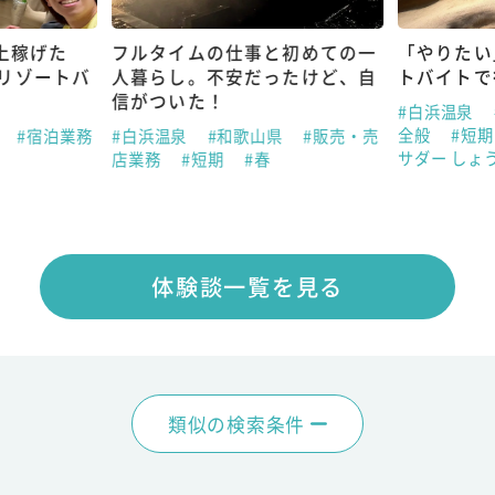
仕事と初めての一
「やりたい」は今やる！リゾー
その
安だったけど、自
トバイトで行動力が身についた
のご
い！
#白浜温泉
#和歌山県
#宿泊業務
全般
#短期
#夏
#リゾバアンバ
和歌山県
#販売・売
#白
サダー しょうりり
#春
ト・
体験談一覧を見る
類似の検索条件