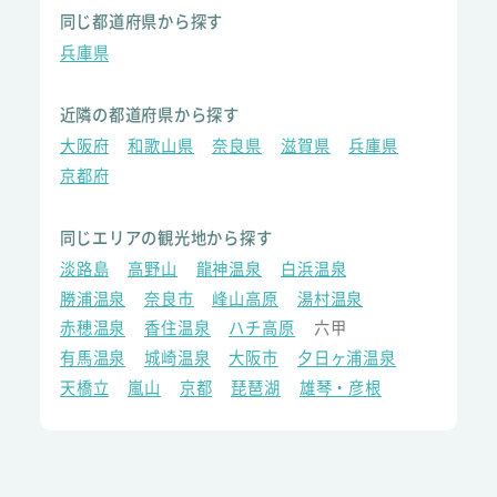
同じ都道府県から探す
兵庫県
近隣の都道府県から探す
大阪府
和歌山県
奈良県
滋賀県
兵庫県
京都府
同じエリアの観光地から探す
淡路島
高野山
龍神温泉
白浜温泉
勝浦温泉
奈良市
峰山高原
湯村温泉
赤穂温泉
香住温泉
ハチ高原
六甲
有馬温泉
城崎温泉
大阪市
夕日ヶ浦温泉
天橋立
嵐山
京都
琵琶湖
雄琴・彦根