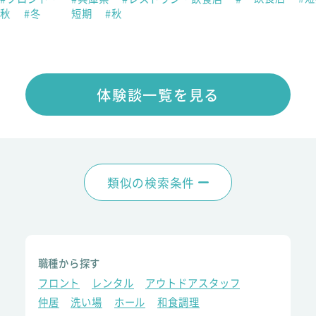
秋
#冬
短期
#秋
体験談一覧を見る
類似の検索条件
職種から探す
フロント
レンタル
アウトドアスタッフ
仲居
洗い場
ホール
和食調理