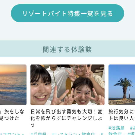
リゾートバイト特集一覧を見る
関連する体験談
」旅をしな
日常を飛び出す勇気も大切！変
旅行気分に
見つけた
化を怖がらずにチャレンジしよ
トは良い人
う
#淡路島
#
飲食店
#短
#フロント・
#兵庫県
#レストラン・飲食店
#