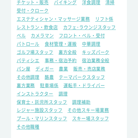
チケット・販売
バイキング
洋食調理
清掃
受付・クローク
エステティシャン・マッサージ業務
リフト係
レストラン・飲食店
カフェ･ラウンジスタッフ
ベル
カメラマン
フロント・ベル・受付
パトロール
食材管理・運搬
中華調理
ゴルフ場スタッフ
裏方全般
キッズパーク
パティシエ
事務・宿泊予約
宿泊業務全般
パン屋
ディガー
農業
販売・売店業務
その他調理
酪農
テーマパークスタッフ
裏方業務
駐車場係
運転手・ドライバー
インストラクター
調理
保育士・託児所スタッフ
調理補助
レジャー施設スタッフ
その他スキー場業務
プール・マリンスタッフ
スキー場スタッフ
その他職種