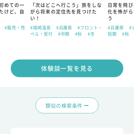
初めての一
「次はどこへ行こう」旅をしな
日常を飛び
たけど、自
がら将来の定住先を見つけた
化を怖がら
い！
う
県
#販売・売
#城崎温泉
#兵庫県
#フロント・
#兵庫県
#
ベル・受付
#中期
#秋
#冬
短期
#秋
体験談一覧を見る
類似の検索条件