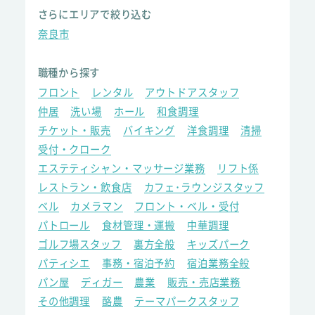
さらにエリアで絞り込む
奈良市
職種から探す
フロント
レンタル
アウトドアスタッフ
仲居
洗い場
ホール
和食調理
チケット・販売
バイキング
洋食調理
清掃
受付・クローク
エステティシャン・マッサージ業務
リフト係
レストラン・飲食店
カフェ･ラウンジスタッフ
ベル
カメラマン
フロント・ベル・受付
パトロール
食材管理・運搬
中華調理
ゴルフ場スタッフ
裏方全般
キッズパーク
パティシエ
事務・宿泊予約
宿泊業務全般
パン屋
ディガー
農業
販売・売店業務
その他調理
酪農
テーマパークスタッフ