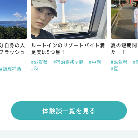
分自身の人
ルートインのリゾートバイト満
夏の短期間
ブラッシュ
足度は5つ星！
たー！
#滋賀県
#宿泊業務全般
#中期
#滋賀県
#
#秋
#夏
#調理補助
体験談一覧を見る