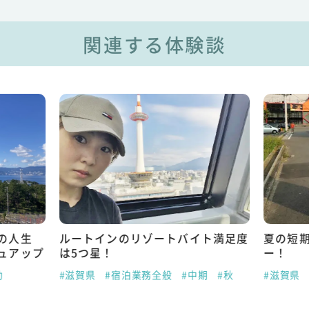
関連する体験談
の人生
ルートインのリゾートバイト満足度
夏の短
ュアップ
は5つ星！
ー！
助
#滋賀県
#宿泊業務全般
#中期
#秋
#滋賀県