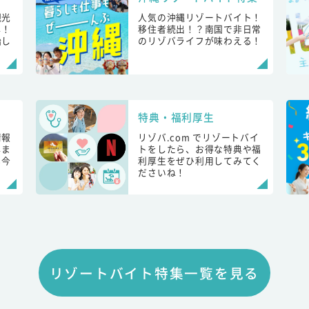
観光
人気の沖縄リゾートバイト！
し！
移住者続出！？南国で非日常
始し
のリゾバライフが味わえる！
特典・福利厚生
情報
リゾバ.com でリゾートバイ
しま
トをしたら、お得な特典や福
も今
利厚生をぜひ利用してみてく
ださいね！
リゾートバイト特集一覧を見る