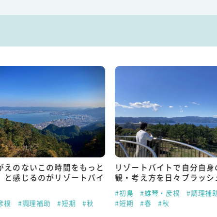
がえのないこの時間をもっと
リゾートバイトで自分自身
」と感じるのがリゾートバイ
観・考え方を日々ブラッシ
#初島
#雄琴・彦根
#調理補
彦根
#調理補助
#短期
#秋
#短期
#春
#秋