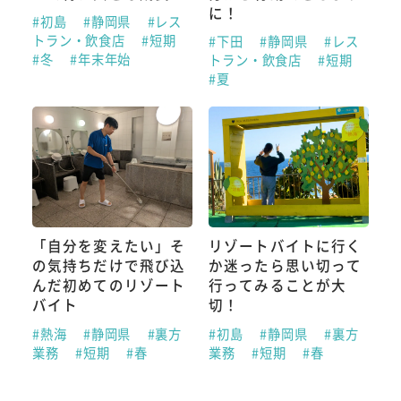
に！
#初島
#静岡県
#レス
トラン・飲食店
#短期
#下田
#静岡県
#レス
#冬
#年末年始
トラン・飲食店
#短期
#夏
「自分を変えたい」そ
リゾートバイトに行く
の気持ちだけで飛び込
か迷ったら思い切って
んだ初めてのリゾート
行ってみることが大
バイト
切！
#熱海
#静岡県
#裏方
#初島
#静岡県
#裏方
業務
#短期
#春
業務
#短期
#春