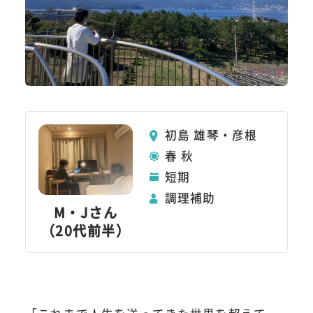
初島 雄琴・彦根
春 秋
短期
調理補助
M・Jさん
（20代前半）