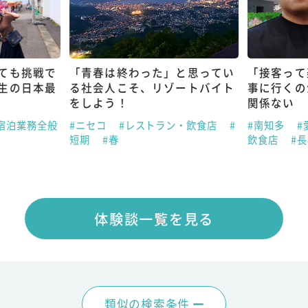
ても挑戦で
「青春は終わった」と思ってい
「接客って
生の日本最
る社会人こそ、リゾートバイト
事に行くの
をしよう！
関係ない
宿泊業務全般
#ニセコ
#レストラン・飲食店
#
#南知多
#
短期
#春
飲食店
#
体験談一覧を見る
類似の検索条件