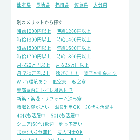
熊本県
長崎県
福岡県
佐賀県
大分県
別のメリットから探す
時給1000円以上
時給1200円以上
時給1300円以上
時給1400円以上
時給1500円以上
時給1600円以上
時給1700円以上
時給1800円以上
月収20万円以上
月収25万円以上
月収30万円以上
稼げる！！
満了お礼金あり
Wi-Fi環境あり
個室寮
客室寮
寮部屋内にトイレ風呂付き
新築・築浅・リフォーム済み寮
職場と寮が近い
温泉利用OK
30代も活躍中
40代も活躍中
50代も活躍中
シニア(60代)歓迎
延長率高い
まかない3食無料
友人同士OK