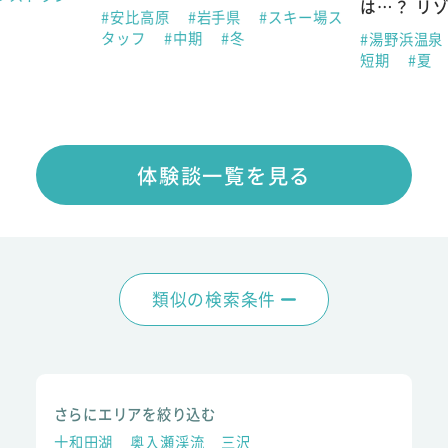
は…？ リ
#安比高原
#岩手県
#スキー場ス
タッフ
#中期
#冬
#湯野浜温泉
短期
#夏
体験談一覧を見る
類似の検索条件
さらにエリアを絞り込む
十和田湖
奥入瀬渓流
三沢