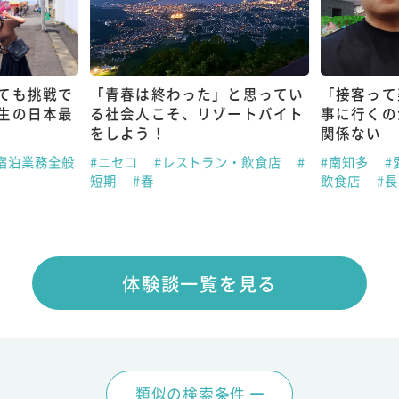
ても挑戦で
「青春は終わった」と思ってい
「接客って
生の日本最
る社会人こそ、リゾートバイト
事に行くの
をしよう！
関係ない
宿泊業務全般
#ニセコ
#レストラン・飲食店
#
#南知多
#
短期
#春
飲食店
#
体験談一覧を見る
類似の検索条件