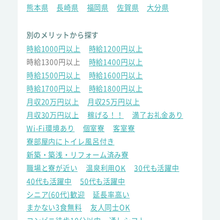
熊本県
長崎県
福岡県
佐賀県
大分県
別のメリットから探す
時給1000円以上
時給1200円以上
時給1300円以上
時給1400円以上
時給1500円以上
時給1600円以上
時給1700円以上
時給1800円以上
月収20万円以上
月収25万円以上
月収30万円以上
稼げる！！
満了お礼金あり
Wi-Fi環境あり
個室寮
客室寮
寮部屋内にトイレ風呂付き
新築・築浅・リフォーム済み寮
職場と寮が近い
温泉利用OK
30代も活躍中
40代も活躍中
50代も活躍中
シニア(60代)歓迎
延長率高い
まかない3食無料
友人同士OK