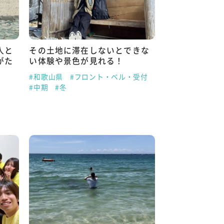
人と
その土地に滞在しないとできな
がた
い体験や景色が見れる！
#和歌山県
#フロント・ベル・受付
#中期
#冬