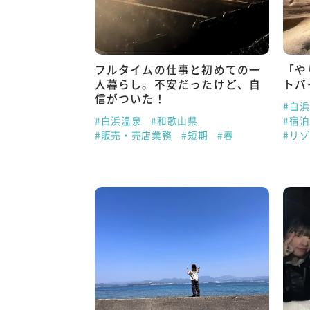
フルタイムの仕事と初めての一
「や
人暮らし。不安だったけど、自
トバ
信がついた！
#白
#白浜温泉
#和歌山県
#宿
#販売・売店業務
#短期
#春
#リ