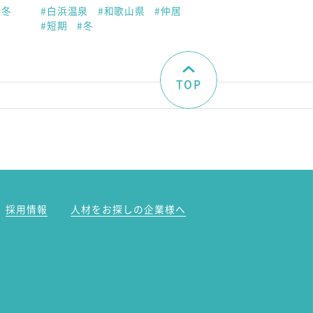
#冬
#白浜温泉
#和歌山県
#仲居
#短期
#冬
TOP
。
採用情報
人材をお探しの企業様へ