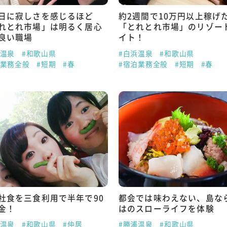
日に寂しさを感じるほど
約2週間で10万円以上稼げ
れとれ市場」は明るく居心
「とれとれ市場」のリゾー
良い職場
イト！
浜温泉
#和歌山県
#白浜温泉
#和歌山県
泊業務全般
#短期
#春
#宿泊業務全般
#短期
#春
社食を三食利用で半年で90
都会では味わえない、島な
金！
はのスローライフを体験
浜温泉
#和歌山県
#仲居
#勝浦温泉
#和歌山県