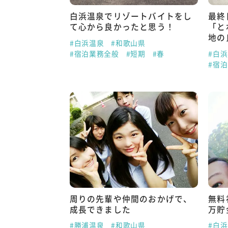
白浜温泉でリゾートバイトをし
最終
て心から良かったと思う！
「と
地の
#白浜温泉
#和歌山県
#宿泊業務全般
#短期
#春
#白
#宿
周りの先輩や仲間のおかげで、
無料
成長できました
万貯
#勝浦温泉
#和歌山県
#白