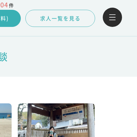
004
件
料)
求人一覧を見る
談