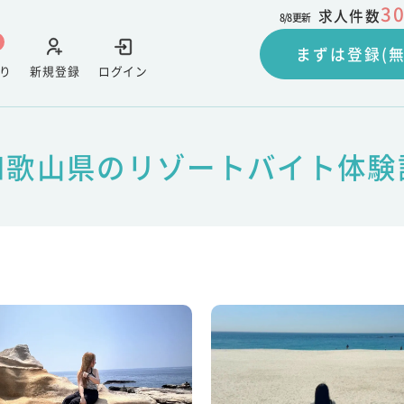
3
求人件数
8/8
更新
まずは登録(無
り
新規登録
ログイン
和歌山県のリゾートバイト体験