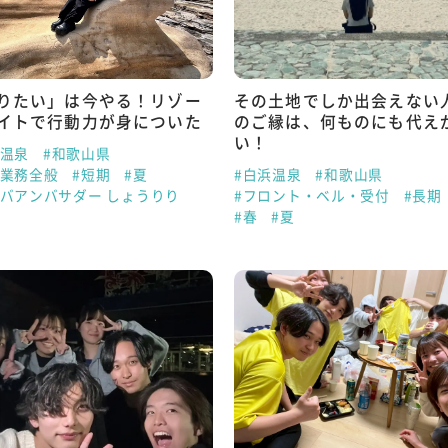
りたい」は今やる！リゾー
その土地でしか出会えない
イトで行動力が身についた
のご縁は、何ものにも代え
い！
浜温泉
#和歌山県
泊業務全般
#短期
#夏
#白浜温泉
#和歌山県
ゾバアンバサダー しょうりり
#フロント・ベル・受付
#長期
#春
#夏