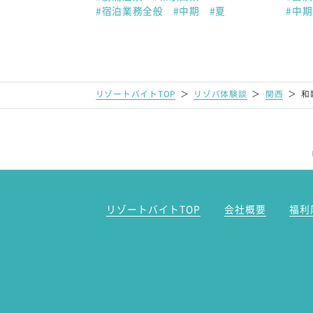
#宿泊業務全般
#中期
#夏
#中期
リゾートバイトTOP
＞
リゾバ体験談
＞
関西
＞
和
リゾートバイトTOP
会社概要
福利