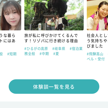
うな暮ら
旅が私に呼びかけてくるんで
社会人とし
トにはあ
す！リゾバに行き続ける理由
う気持ちや
びました
#ひるがの高原
#岐阜県
#宿泊業
務全般
#中期
#夏
全般
#短期
#飛騨高山
ベル・受付
体験談一覧を見る