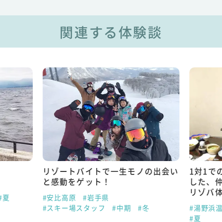
関連する体験談
リゾートバイトで一生モノの出会い
1対1で
と感動をゲット！
した、
リゾバ
#夏
#安比高原
#岩手県
#スキー場スタッフ
#中期
#冬
#湯野浜
#夏