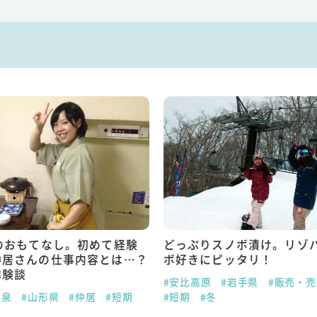
のおもてなし。初めて経験
どっぷりスノボ漬け。リゾ
仲居さんの仕事内容とは…？
ボ好きにピッタリ！
体験談
#安比高原
#岩手県
#販売・
温泉
#山形県
#仲居
#短期
#短期
#冬