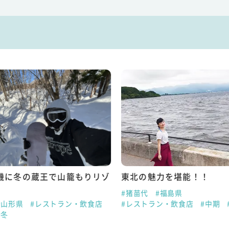
機に冬の蔵王で山籠もりリゾ
東北の魅力を堪能！！
#猪苗代
#福島県
#山形県
#レストラン・飲食店
#レストラン・飲食店
#中期
#冬