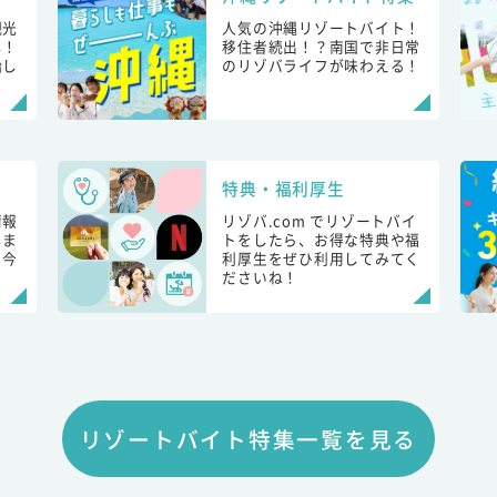
観光
人気の沖縄リゾートバイト！
し！
移住者続出！？南国で非日常
始し
のリゾバライフが味わえる！
特典・福利厚生
情報
リゾバ.com でリゾートバイ
しま
トをしたら、お得な特典や福
も今
利厚生をぜひ利用してみてく
ださいね！
リゾートバイト特集一覧を見る