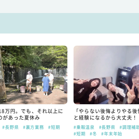
で18万円。でも、それ以上に
「やらない後悔よりやる後
のがあった夏休み
と経験になるから大丈夫！
#長野県
#裏方業務
#短期
#乗鞍温泉
#長野県
#調理補
#短期
#冬
#年末年始