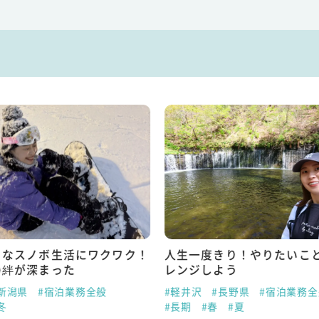
うなスノボ生活にワクワク！
人生一度きり！やりたいこ
の絆が深まった
レンジしよう
新潟県
#宿泊業務全般
#軽井沢
#長野県
#宿泊業務全
冬
#長期
#春
#夏