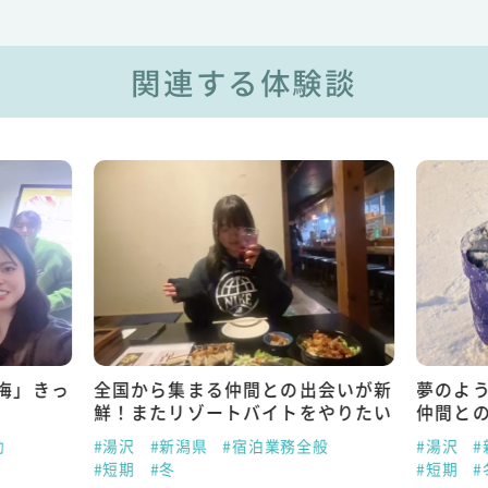
関連する体験談
悔」きっ
全国から集まる仲間との出会いが新
夢のよ
鮮！またリゾートバイトをやりたい
仲間と
助
#湯沢
#新潟県
#宿泊業務全般
#湯沢
#
#短期
#冬
#短期
#