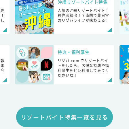
沖縄リゾートバイト特集
観光
人気の沖縄リゾートバイト！
し！
移住者続出！？南国で非日常
始し
のリゾバライフが味わえる！
特典・福利厚生
情報
リゾバ.com でリゾートバイ
しま
トをしたら、お得な特典や福
も今
利厚生をぜひ利用してみてく
ださいね！
リゾートバイト特集一覧を見る