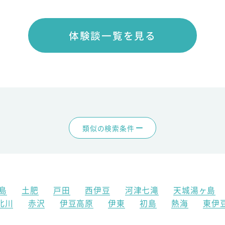
体験談一覧を見る
類似の検索条件
島
土肥
戸田
西伊豆
河津七滝
天城湯ヶ島
北川
赤沢
伊豆高原
伊東
初島
熱海
東伊