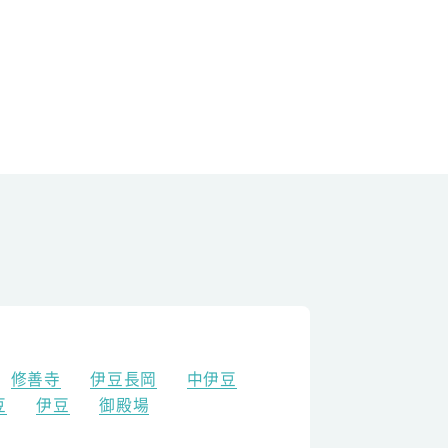
修善寺
伊豆長岡
中伊豆
豆
伊豆
御殿場