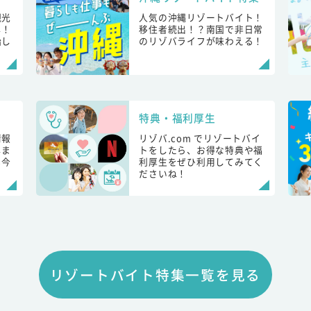
観光
人気の沖縄リゾートバイト！
し！
移住者続出！？南国で非日常
始し
のリゾバライフが味わえる！
特典・福利厚生
情報
リゾバ.com でリゾートバイ
しま
トをしたら、お得な特典や福
も今
利厚生をぜひ利用してみてく
ださいね！
リゾートバイト特集一覧を見る