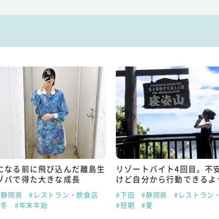
になる前に飛び込んだ離島生
リゾートバイト4回目。不
ゾバで得た大きな成長
けど自分から行動できるよ
#静岡県
#レストラン・飲食店
#下田
#静岡県
#レストラン
#冬
#年末年始
#短期
#夏