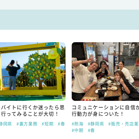
トバイトに行くか迷ったら思
コミュニケーションに自信
て行ってみることが大切！
行動力が身についた！
静岡県
#裏方業務
#短期
#春
#熱海
#静岡県
#販売・売店業
#中期
#春