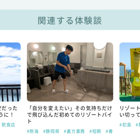
関連する体験談
安だった
「自分を変えたい」その気持ちだけ
リゾー
うに！
で飛び込んだ初めてのリゾートバイ
い切っ
ト
・飲食店
#初島
#
#熱海
#静岡県
#裏方業務
#短期
#春