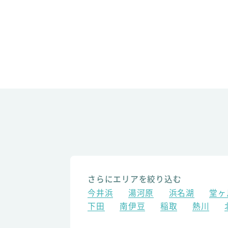
さらにエリアを絞り込む
今井浜
湯河原
浜名湖
堂ヶ
下田
南伊豆
稲取
熱川