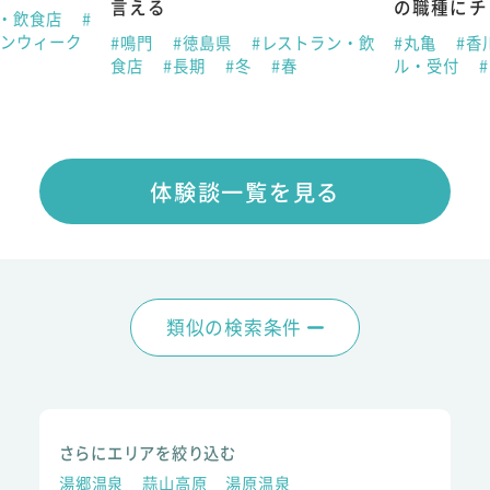
言える
の職種にチ
ン・飲食店
#
デンウィーク
#鳴門
#徳島県
#レストラン・飲
#丸亀
#香
食店
#長期
#冬
#春
ル・受付
体験談一覧を見る
類似の検索条件
さらにエリアを絞り込む
湯郷温泉
蒜山高原
湯原温泉