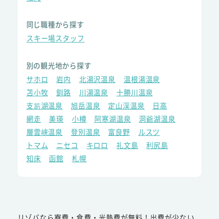
同じ職種から探す
スキー場スタッフ
別の観光地から探す
サホロ
岩内
北湯沢温泉
温根湯温泉
苫小牧
釧路
川湯温泉
十勝川温泉
支笏湖温泉
旭岳温泉
定山渓温泉
日高
網走
美瑛
小樽
阿寒湖温泉
洞爺湖温泉
層雲峡温泉
登別温泉
富良野
ルスツ
トマム
ニセコ
キロロ
礼文島
利尻島
知床
函館
札幌
リゾバなら寮費・食費・光熱費が無料！出費が少ない