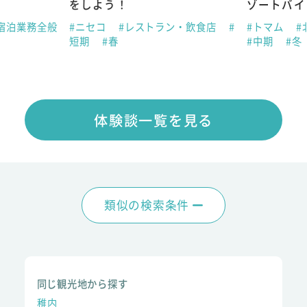
をしよう！
ゾートバイ
宿泊業務全般
#ニセコ
#レストラン・飲食店
#
#トマム
#
短期
#春
#中期
#冬
体験談一覧を見る
類似の検索条件
同じ観光地から探す
稚内