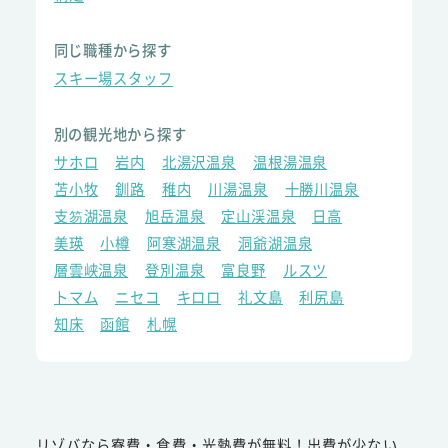
同じ職種から探す
スキー場スタッフ
別の観光地から探す
サホロ
岩内
北湯沢温泉
温根湯温泉
苫小牧
釧路
稚内
川湯温泉
十勝川温泉
支笏湖温泉
旭岳温泉
定山渓温泉
日高
美瑛
小樽
阿寒湖温泉
洞爺湖温泉
層雲峡温泉
登別温泉
富良野
ルスツ
トマム
ニセコ
キロロ
礼文島
利尻島
知床
函館
札幌
リゾバなら寮費・食費・光熱費が無料！出費が少ない