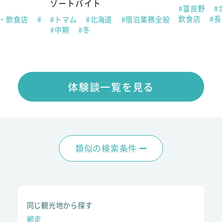
ゾートバイト
#富良野
#
飲食店
#
ン・飲食店
#
#トマム
#北海道
#宿泊業務全般
#中期
#冬
体験談一覧を見る
類似の検索条件
同じ観光地から探す
網走