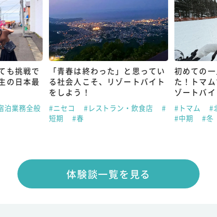
ても挑戦で
「青春は終わった」と思ってい
初めての一
生の日本最
る社会人こそ、リゾートバイト
た！トマム
をしよう！
ゾートバイ
宿泊業務全般
#ニセコ
#レストラン・飲食店
#
#トマム
#
短期
#春
#中期
#冬
体験談一覧を見る