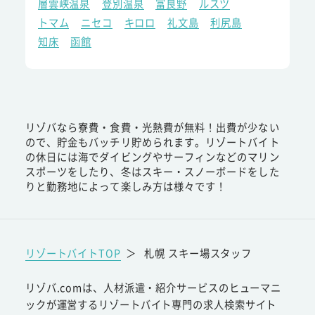
層雲峡温泉
登別温泉
富良野
ルスツ
トマム
ニセコ
キロロ
礼文島
利尻島
知床
函館
リゾバなら寮費・食費・光熱費が無料！出費が少ない
ので、貯金もバッチリ貯められます。リゾートバイト
の休日には海でダイビングやサーフィンなどのマリン
スポーツをしたり、冬はスキー・スノーボードをした
りと勤務地によって楽しみ方は様々です！
リゾートバイトTOP
＞
札幌 スキー場スタッフ
リゾバ.comは、人材派遣・紹介サービスのヒューマニ
ックが運営するリゾートバイト専門の求人検索サイト