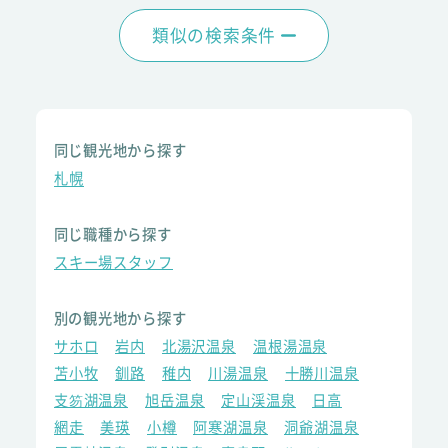
類似の検索条件
同じ観光地から探す
札幌
同じ職種から探す
スキー場スタッフ
別の観光地から探す
サホロ
岩内
北湯沢温泉
温根湯温泉
苫小牧
釧路
稚内
川湯温泉
十勝川温泉
支笏湖温泉
旭岳温泉
定山渓温泉
日高
網走
美瑛
小樽
阿寒湖温泉
洞爺湖温泉