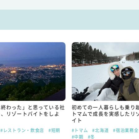
は終わった」と思っている社
初めての一人暮らしも乗り
そ、リゾートバイトをしよ
トマムで成長を実感したリ
イト
#レストラン・飲食店
#短期
#トマム
#北海道
#宿泊業務全
#中期
#冬