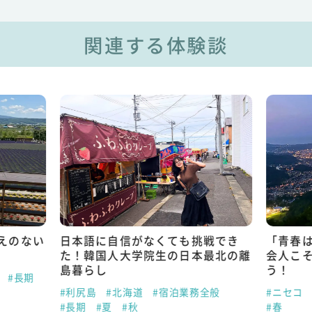
関連する体験談
えのない
日本語に自信がなくても挑戦でき
「青春
た！韓国人大学院生の日本最北の離
会人こ
島暮らし
う！
#長期
#利尻島
#北海道
#宿泊業務全般
#ニセコ
#長期
#夏
#秋
#春