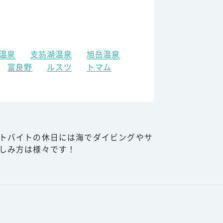
温泉
支笏湖温泉
旭岳温泉
富良野
ルスツ
トマム
トバイトの休日には海でダイビングやサ
しみ方は様々です！