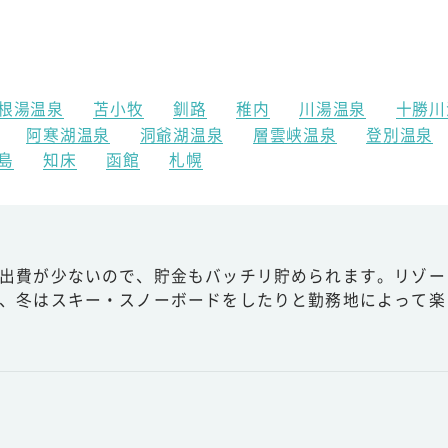
根湯温泉
苫小牧
釧路
稚内
川湯温泉
十勝川
阿寒湖温泉
洞爺湖温泉
層雲峡温泉
登別温泉
島
知床
函館
札幌
出費が少ないので、貯金もバッチリ貯められます。リゾー
、冬はスキー・スノーボードをしたりと勤務地によって楽