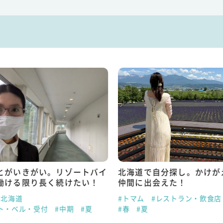
とがいきがい。リゾートバイ
北海道で自分探し。かけが
働ける限り長く続けたい！
仲間に出会えた！
#北海道
#トマム
#レストラン・飲食店
ト・ベル・受付
#中期
#夏
#春
#夏