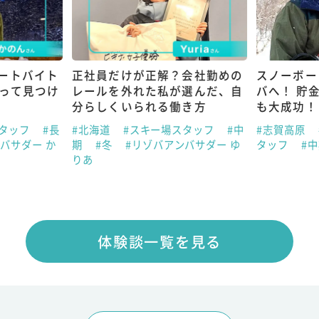
ートバイト
正社員だけが正解？会社勤めの
スノーボー
従って見つけ
レールを外れた私が選んだ、自
バへ！ 貯
分らしくいられる働き方
も大成功！
スタッフ
#長
#北海道
#スキー場スタッフ
#中
#志賀高原
バサダー か
期
#冬
#リゾバアンバサダー ゆ
タッフ
#
りあ
体験談一覧を見る