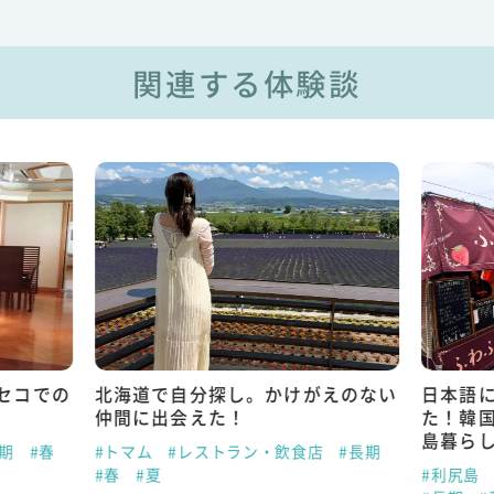
関連する体験談
セコでの
北海道で自分探し。かけがえのない
日本語
仲間に出会えた！
た！韓
島暮ら
中期
#春
#トマム
#レストラン・飲食店
#長期
#春
#夏
#利尻島