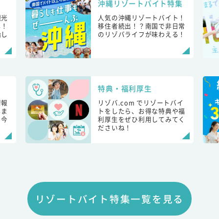
沖縄リゾートバイト特集
観光
人気の沖縄リゾートバイト！
し！
移住者続出！？南国で非日常
始し
のリゾバライフが味わえる！
特典・福利厚生
情報
リゾバ.com でリゾートバイ
しま
トをしたら、お得な特典や福
も今
利厚生をぜひ利用してみてく
ださいね！
リゾートバイト特集一覧を見る