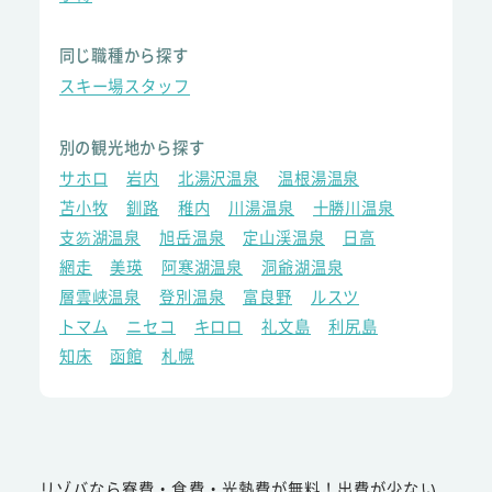
同じ職種から探す
スキー場スタッフ
別の観光地から探す
サホロ
岩内
北湯沢温泉
温根湯温泉
苫小牧
釧路
稚内
川湯温泉
十勝川温泉
支笏湖温泉
旭岳温泉
定山渓温泉
日高
網走
美瑛
阿寒湖温泉
洞爺湖温泉
層雲峡温泉
登別温泉
富良野
ルスツ
トマム
ニセコ
キロロ
礼文島
利尻島
知床
函館
札幌
リゾバなら寮費・食費・光熱費が無料！出費が少ない