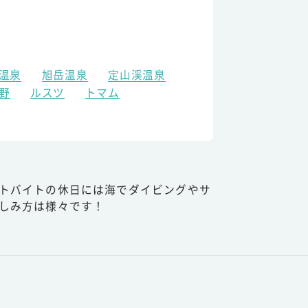
温泉
旭岳温泉
定山渓温泉
野
ルスツ
トマム
トバイトの休日には海でダイビングやサ
しみ方は様々です！