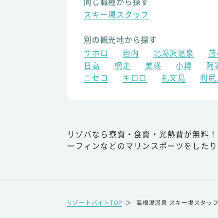
同じ職種から探す
スキー場スタッフ
別の観光地から探す
サホロ
岩内
北湯沢温泉
苫
日高
網走
美瑛
小樽
阿
ニセコ
キロロ
礼文島
利尻
リゾバなら寮費・食費・光熱費が無料！
ーフィンなどのマリンスポーツをしたり
リゾートバイトTOP
＞
温根湯温泉 スキー場スタッ