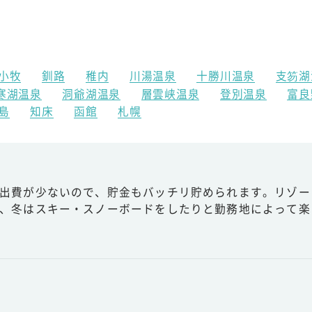
小牧
釧路
稚内
川湯温泉
十勝川温泉
支笏湖
寒湖温泉
洞爺湖温泉
層雲峡温泉
登別温泉
富良
島
知床
函館
札幌
出費が少ないので、貯金もバッチリ貯められます。リゾー
、冬はスキー・スノーボードをしたりと勤務地によって楽
フ