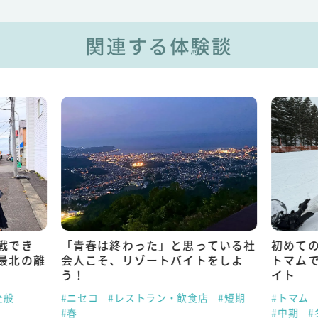
関連する体験談
戦でき
「青春は終わった」と思っている社
初めて
最北の離
会人こそ、リゾートバイトをしよ
トマム
う！
イト
全般
#ニセコ
#レストラン・飲食店
#短期
#トマム
#春
#中期
#