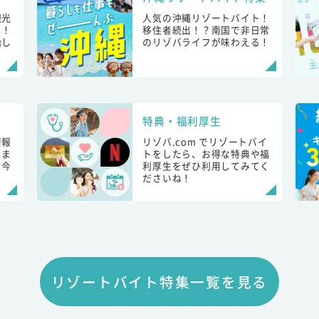
観光
人気の沖縄リゾートバイト！
し！
移住者続出！？南国で非日常
始し
のリゾバライフが味わえる！
特典・福利厚生
情報
リゾバ.com でリゾートバイ
しま
トをしたら、お得な特典や福
も今
利厚生をぜひ利用してみてく
ださいね！
リゾートバイト特集一覧を見る