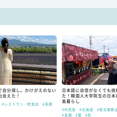
で自分探し。かけがえのない
日本語に自信がなくても挑
出会えた！
た！韓国人大学院生の日本
島暮らし
#レストラン・飲食店
#長期
夏
#利尻島
#北海道
#宿泊業務
#長期
#夏
#秋