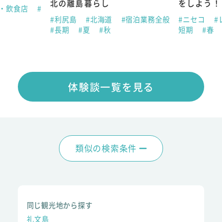
北の離島暮らし
をしよう！
ン・飲食店
#
#利尻島
#北海道
#宿泊業務全般
#ニセコ
#
#長期
#夏
#秋
短期
#春
体験談一覧を見る
類似の検索条件
同じ観光地から探す
礼文島