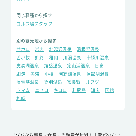
同じ職種から探す
ゴルフ場スタッフ
別の観光地から探す
サホロ
岩内
北湯沢温泉
温根湯温泉
苫小牧
釧路
稚内
川湯温泉
十勝川温泉
支笏湖温泉
旭岳温泉
定山渓温泉
日高
網走
美瑛
小樽
阿寒湖温泉
洞爺湖温泉
層雲峡温泉
登別温泉
富良野
ルスツ
トマム
ニセコ
キロロ
利尻島
知床
函館
札幌
リゾバなら寮費・食費・光熱費が無料！出費が少ない