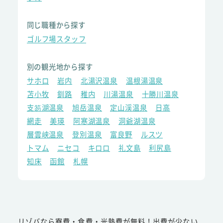
同じ職種から探す
ゴルフ場スタッフ
別の観光地から探す
サホロ
岩内
北湯沢温泉
温根湯温泉
苫小牧
釧路
稚内
川湯温泉
十勝川温泉
支笏湖温泉
旭岳温泉
定山渓温泉
日高
網走
美瑛
阿寒湖温泉
洞爺湖温泉
層雲峡温泉
登別温泉
富良野
ルスツ
トマム
ニセコ
キロロ
礼文島
利尻島
知床
函館
札幌
リゾバなら寮費・食費・光熱費が無料！出費が少ない