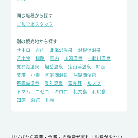
同じ職種から探す
ゴルフ場スタッフ
別の観光地から探す
サホロ
岩内
北湯沢温泉
温根湯温泉
苫小牧
釧路
稚内
川湯温泉
十勝川温泉
支笏湖温泉
旭岳温泉
定山渓温泉
網走
美瑛
小樽
阿寒湖温泉
洞爺湖温泉
層雲峡温泉
登別温泉
富良野
ルスツ
トマム
ニセコ
キロロ
礼文島
利尻島
知床
函館
札幌
リゾバなら寮費・食費・光熱費が無料！出費が少ない