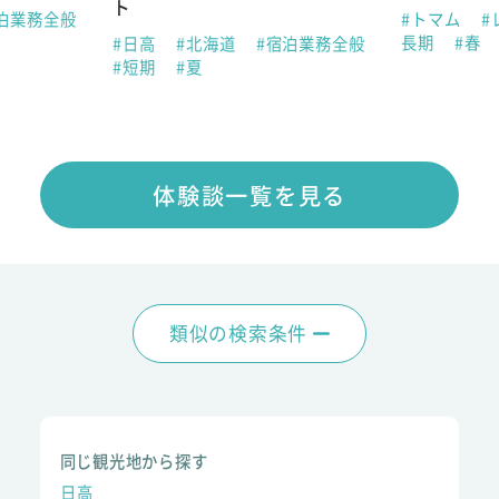
ト
泊業務全般
#トマム
#
長期
#春
#日高
#北海道
#宿泊業務全般
#短期
#夏
体験談一覧を見る
類似の検索条件
同じ観光地から探す
日高