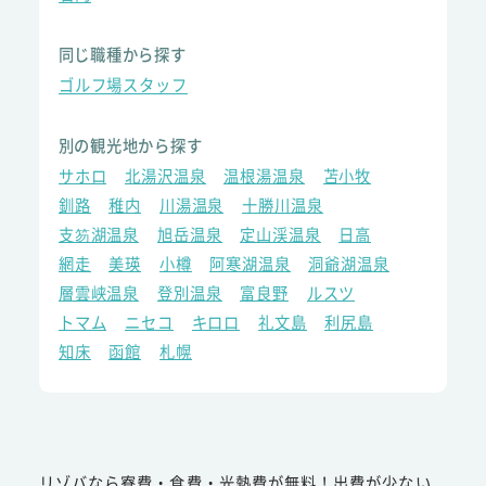
同じ職種から探す
ゴルフ場スタッフ
別の観光地から探す
サホロ
北湯沢温泉
温根湯温泉
苫小牧
釧路
稚内
川湯温泉
十勝川温泉
支笏湖温泉
旭岳温泉
定山渓温泉
日高
網走
美瑛
小樽
阿寒湖温泉
洞爺湖温泉
層雲峡温泉
登別温泉
富良野
ルスツ
トマム
ニセコ
キロロ
礼文島
利尻島
知床
函館
札幌
リゾバなら寮費・食費・光熱費が無料！出費が少ない