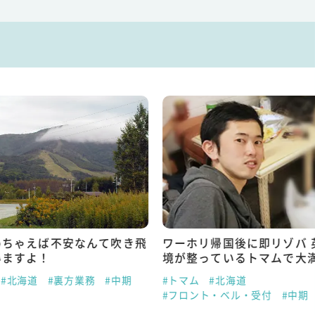
めちゃえば不安なんて吹き飛
ワーホリ帰国後に即リゾバ 
いますよ！
境が整っているトマムで大
#北海道
#裏方業務
#中期
#トマム
#北海道
#フロント・ベル・受付
#中期