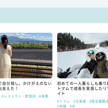
で自分探し。かけがえのない
初めての一人暮らしも乗り
出会えた！
トマムで成長を実感したリ
イト
#レストラン・飲食店
#長期
夏
#トマム
#北海道
#宿泊業務
#中期
#冬