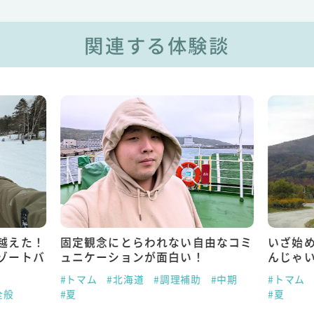
関連する体験談
越えた！
固定観念にとらわれない自由なコミ
いざ始
ゾートバ
ュニケーションが面白い！
んじゃ
#トマム
#北海道
#調理補助
#中期
#トマム
全般
#夏
#夏