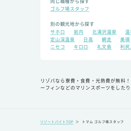
同じ職種から探す
ゴルフ場スタッフ
別の観光地から探す
サホロ
岩内
北湯沢温泉
温
定山渓温泉
日高
網走
美瑛
ニセコ
キロロ
礼文島
利尻
リゾバなら寮費・食費・光熱費が無料！
ーフィンなどのマリンスポーツをしたり
リゾートバイトTOP
＞
トマム ゴルフ場スタッフ