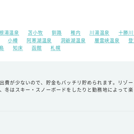
根湯温泉
苫小牧
釧路
稚内
川湯温泉
十勝川
小樽
阿寒湖温泉
洞爺湖温泉
層雲峡温泉
登
島
知床
函館
札幌
出費が少ないので、貯金もバッチリ貯められます。リゾー
、冬はスキー・スノーボードをしたりと勤務地によって楽