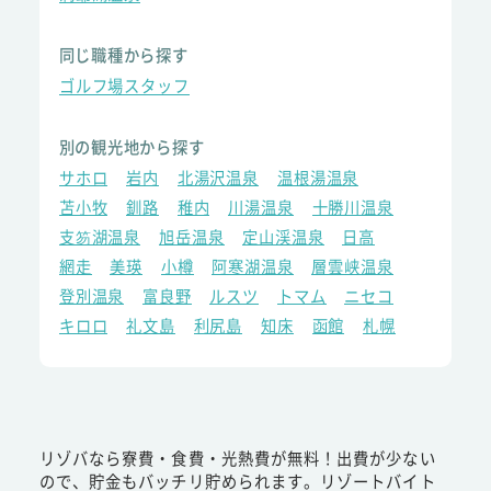
同じ職種から探す
ゴルフ場スタッフ
別の観光地から探す
サホロ
岩内
北湯沢温泉
温根湯温泉
苫小牧
釧路
稚内
川湯温泉
十勝川温泉
支笏湖温泉
旭岳温泉
定山渓温泉
日高
網走
美瑛
小樽
阿寒湖温泉
層雲峡温泉
登別温泉
富良野
ルスツ
トマム
ニセコ
キロロ
礼文島
利尻島
知床
函館
札幌
リゾバなら寮費・食費・光熱費が無料！出費が少ない
ので、貯金もバッチリ貯められます。リゾートバイト