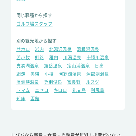
同じ職種から探す
ゴルフ場スタッフ
別の観光地から探す
サホロ
岩内
北湯沢温泉
温根湯温泉
苫小牧
釧路
稚内
川湯温泉
十勝川温泉
支笏湖温泉
旭岳温泉
定山渓温泉
日高
網走
美瑛
小樽
阿寒湖温泉
洞爺湖温泉
層雲峡温泉
登別温泉
富良野
ルスツ
トマム
ニセコ
キロロ
礼文島
利尻島
知床
函館
リゾバなら寮費・食費・光熱費が無料！出費が少ない