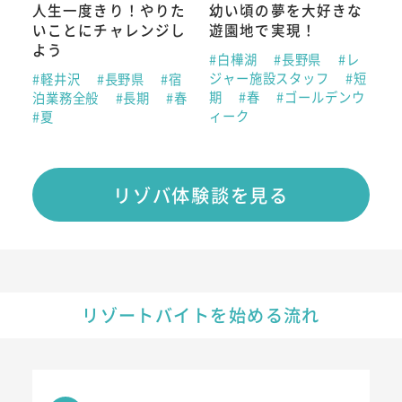
人生一度きり！やりた
幼い頃の夢を大好きな
いことにチャレンジし
遊園地で実現！
よう
#白樺湖
#長野県
#レ
ジャー施設スタッフ
#短
#軽井沢
#長野県
#宿
期
#春
#ゴールデンウ
泊業務全般
#長期
#春
ィーク
#夏
リゾバ体験談を見る
リゾートバイトを始める流れ