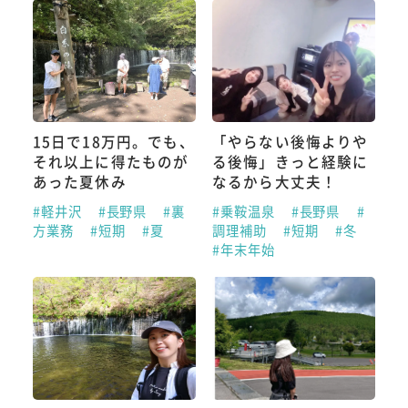
15日で18万円。でも、
「やらない後悔よりや
それ以上に得たものが
る後悔」きっと経験に
あった夏休み
なるから大丈夫！
#軽井沢
#長野県
#裏
#乗鞍温泉
#長野県
#
方業務
#短期
#夏
調理補助
#短期
#冬
#年末年始