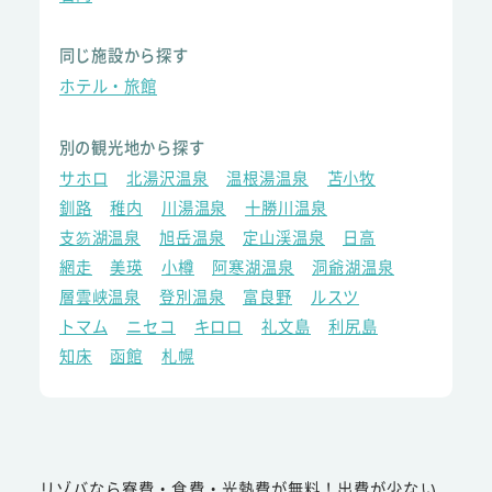
同じ施設から探す
ホテル・旅館
別の観光地から探す
サホロ
北湯沢温泉
温根湯温泉
苫小牧
釧路
稚内
川湯温泉
十勝川温泉
支笏湖温泉
旭岳温泉
定山渓温泉
日高
網走
美瑛
小樽
阿寒湖温泉
洞爺湖温泉
層雲峡温泉
登別温泉
富良野
ルスツ
トマム
ニセコ
キロロ
礼文島
利尻島
知床
函館
札幌
リゾバなら寮費・食費・光熱費が無料！出費が少ない