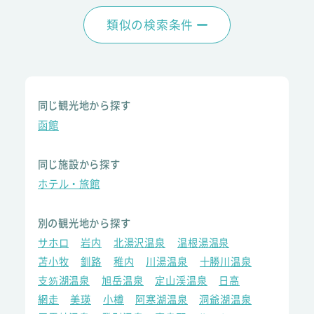
類似の検索条件
同じ観光地から探す
函館
同じ施設から探す
ホテル・旅館
別の観光地から探す
サホロ
岩内
北湯沢温泉
温根湯温泉
苫小牧
釧路
稚内
川湯温泉
十勝川温泉
支笏湖温泉
旭岳温泉
定山渓温泉
日高
網走
美瑛
小樽
阿寒湖温泉
洞爺湖温泉