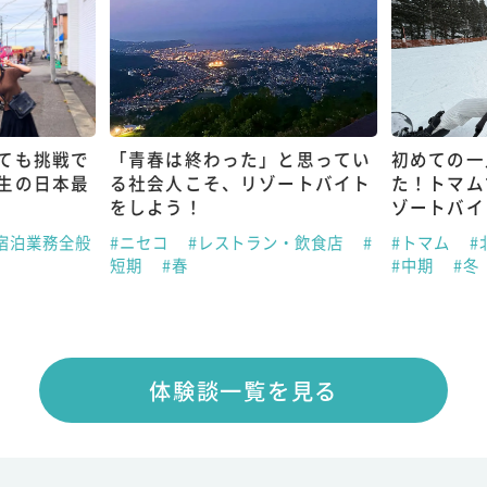
ても挑戦で
「青春は終わった」と思ってい
初めての一
生の日本最
る社会人こそ、リゾートバイト
た！トマム
をしよう！
ゾートバイ
宿泊業務全般
#ニセコ
#レストラン・飲食店
#
#トマム
#
短期
#春
#中期
#冬
体験談一覧を見る