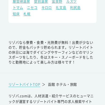
層雲峡温泉
登別温泉
富良野
ルスツ
トマム
ニセコ
キロロ
礼文島
利尻島
知床
札幌
リゾバなら寮費・食費・光熱費が無料！出費が少ない
ので、貯金もバッチリ貯められます。リゾートバイト
の休日には海でダイビングやサーフィンなどのマリン
スポーツをしたり、冬はスキー・スノーボードをした
りと勤務地によって楽しみ方は様々です！
リゾートバイトTOP
＞
函館 ホテル・旅館
リゾバ.comは、人材派遣・紹介サービスのヒューマニ
ックが運営するリゾートバイト専門の求人検索サイト