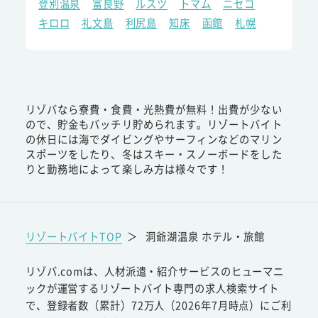
登別温泉
富良野
ルスツ
トマム
ニセコ
キロロ
礼文島
利尻島
知床
函館
札幌
リゾバなら寮費・食費・光熱費が無料！出費が少ない
ので、貯金もバッチリ貯められます。リゾートバイト
の休日には海でダイビングやサーフィンなどのマリン
スポーツをしたり、冬はスキー・スノーボードをした
りと勤務地によって楽しみ方は様々です！
リゾートバイトTOP
＞
洞爺湖温泉 ホテル・旅館
リゾバ.comは、人材派遣・紹介サービスのヒューマニ
ックが運営するリゾートバイト専門の求人検索サイト
で、登録者数（累計）72万人（2026年7月時点）にご利