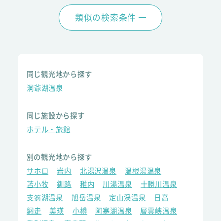
類似の検索条件
同じ観光地から探す
洞爺湖温泉
同じ施設から探す
ホテル・旅館
別の観光地から探す
サホロ
岩内
北湯沢温泉
温根湯温泉
苫小牧
釧路
稚内
川湯温泉
十勝川温泉
支笏湖温泉
旭岳温泉
定山渓温泉
日高
網走
美瑛
小樽
阿寒湖温泉
層雲峡温泉