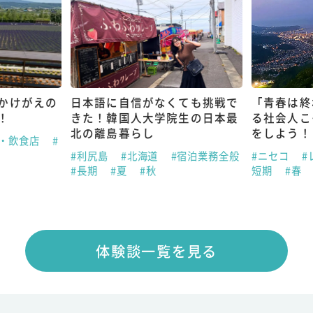
かけがえの
日本語に自信がなくても挑戦で
「青春は終
！
きた！韓国人大学院生の日本最
る社会人こ
北の離島暮らし
をしよう！
ン・飲食店
#
#利尻島
#北海道
#宿泊業務全般
#ニセコ
#
#長期
#夏
#秋
短期
#春
体験談一覧を見る